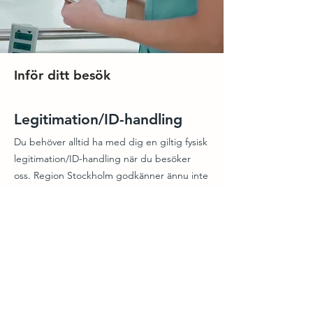
Inför ditt besök
Legitimation/ID-handling
Du behöver alltid ha med dig en giltig fysisk
legitimation/ID-handling när du besöker
oss. Region Stockholm godkänner ännu inte
digitala id-handlingar som till exempel en
id-handling inlagd i Bank-id, Freja e-id eller
liknande.
Tolk
Meddela oss gärna i god tid om du är i
behov av tolk för ditt besök så hjälper vi dig.